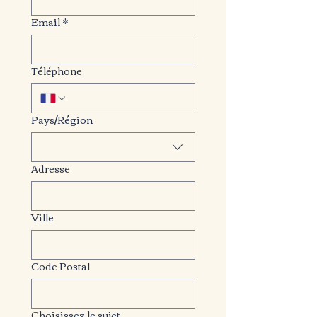
Email
*
Téléphone
Pays/Région
Adresse multiligne
Adresse
Ville
Code Postal
Choisissez le sujet